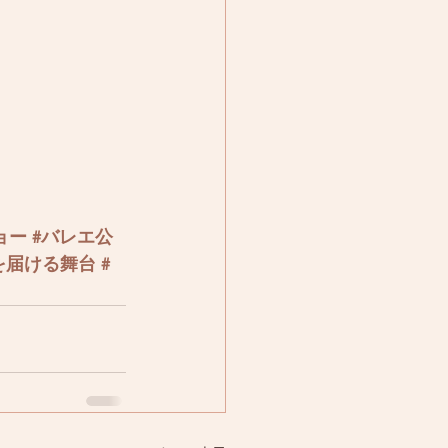
ョー
#バレエ公
を届ける舞台
#