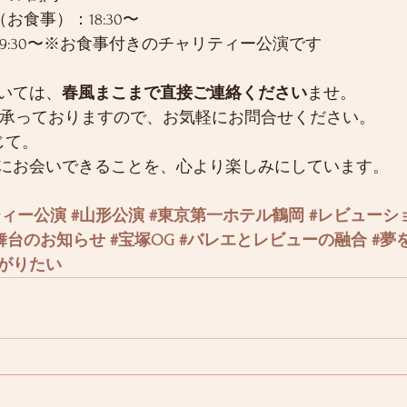
宴（お食事）：18:30〜
19:30〜※お食事付きのチャリティー公演です
いては、
春風まこまで直接ご連絡ください
ませ。
でも承っておりますので、お気軽にお問合せください。
じて。
にお会いできることを、心より楽しみにしています。
ティー公演
#山形公演
#東京第一ホテル鶴岡
#レビューシ
舞台のお知らせ
#宝塚OG
#バレエとレビューの融合
#夢
がりたい