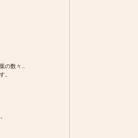
葉の数々…
す。
す。