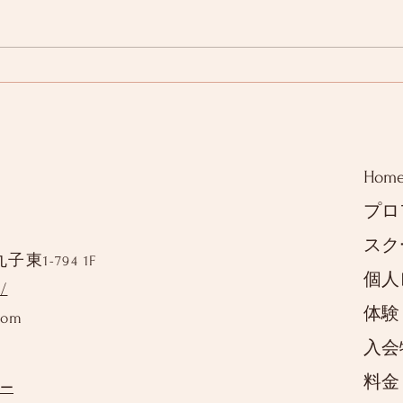
夏の
８月のキャンペーン
Hom
プロ
スク
丸子東
1-794 1F
個人
/
体験
com
入会
料金
ー