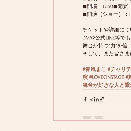
◼︎開場：17:50◼︎開
◼︎開演（ショー）：
チケットや詳細につ
DMや公式LINE等
舞台が持つ“力”を信
そして、また皆さま
#春風まこ
#チャリ
演
#LOVEONSTAGE
#
舞台が好きな人と繋