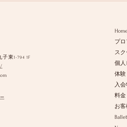
Hom
プロ
スク
丸子東
1-794 1F
個人
/
体験
com
入会
料金
ー
お客
Balle