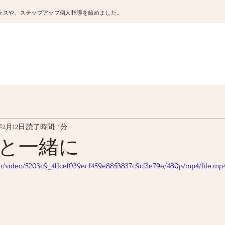
ラスや、ステップアップ個人指導を始めました。
年2月12日
読了時間: 1分
と一緒に
com/video/5203c9_4f1cef039ec1459e8853837c9cf3e79e/480p/mp4/file.mp