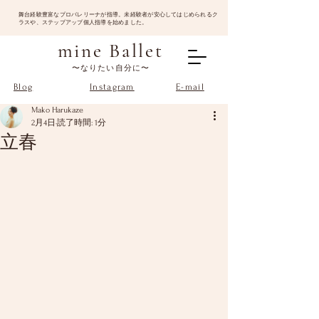
​舞台経験豊富なプロバレリーナが指導。未経験者が安心してはじめられるク
ラスや、ステップアップ個人指導を始めました。
mine Ballet
〜なりたい自分に〜
Blog
Instagram
E-mail
Mako Harukaze
2月4日
読了時間: 1分
立春