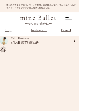
​舞台経験豊富なプロバレリーナが指導。未経験者が安心してはじめられるク
ラスや、ステップアップ個人指導を始めました。
mine Ballet
〜なりたい自分に〜
Blog
Instagram
E-mail
Mako Harukaze
3月20日
読了時間: 2分
春