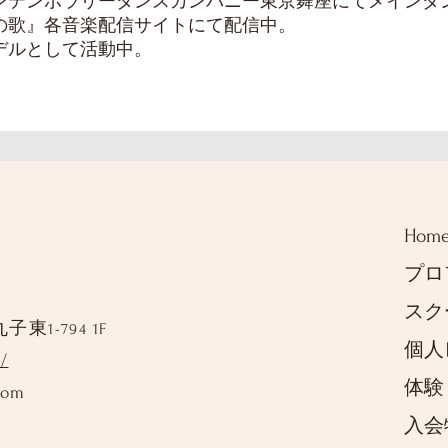
ンテンポラリーダンスカンパニー東京舞座にてメインダ
の歌』各音楽配信サイトにて配信中。
デルとして活動中。
Hom
プロ
スク
丸子東
1-794 1F
個人
/
体験
com
入会