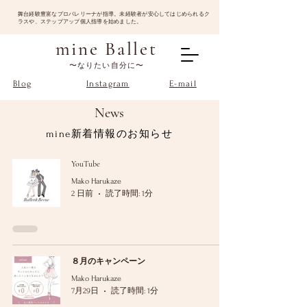
​舞台経験豊富なプロバレリーナが指導。未経験者が安心してはじめられるク
ラスや、ステップアップ個人指導を始めました。
mine Ballet
〜なりたい自分に〜
Blog
Instagram
E-mail
News
mine新着情報のお知らせ
YouTube
Mako Harukaze
2 日前
読了時間: 1分
８月のキャンペーン
Mako Harukaze
7月29日
読了時間: 1分