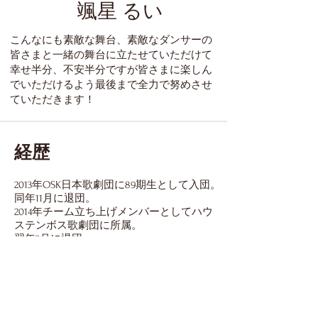
颯星 るい
こんなにも素敵な舞台、素敵なダンサーの
皆さまと一緒の舞台に立たせていただけて
幸せ半分、不安半分ですが皆さまに楽しん
でいただけるよう最後まで全力で努めさせ
ていただきます！
経歴
2013年OSK日本歌劇団に89期生として入団。
同年11月に退団。
2014年チーム立ち上げメンバーとしてハウ
ステンボス歌劇団に所属。
翌年3月に退団。
その後フリーで活動。
2022年〜2023年石川県和倉温泉加賀屋専属
の劇団公演に出演。
現在は関西から関東に拠点を移し、数多く
の舞台に出演中。