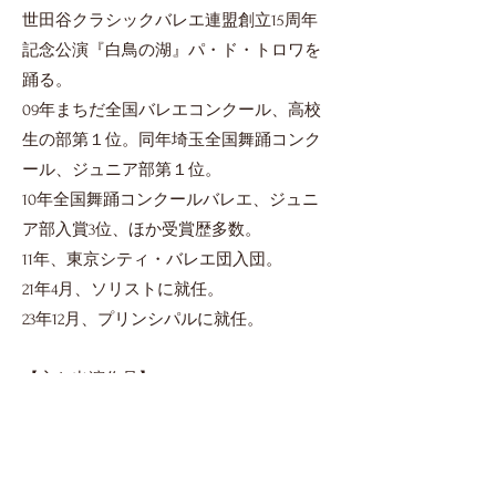
世田谷クラシックバレエ連盟創立15周年
記念公演『白鳥の湖』パ・ド・トロワを
踊る。
09年まちだ全国バレエコンクール、高校
生の部第１位。同年埼玉全国舞踊コンク
ール、ジュニア部第１位。
10年全国舞踊コンクールバレエ、ジュニ
ア部入賞3位、ほか受賞歴多数。
11年、東京シティ・バレエ団入団。
21年4月、ソリストに就任。
23年12月、プリンシパルに就任。
【主な出演作品】
『くるみ割り人形』金平糖の女王、『白
鳥の湖』オデット/オディール/パ・ド・ト
ロワ、『真夏の夜の夢』ティターニア、