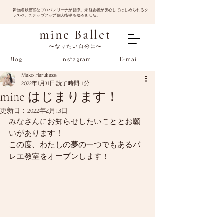
​舞台経験豊富なプロバレリーナが指導。未経験者が安心してはじめられるク
ラスや、ステップアップ個人指導を始めました。
mine Ballet
〜なりたい自分に〜
Blog
Instagram
E-mail
Mako Harukaze
2022年1月31日
読了時間: 1分
mine はじまります！
更新日：
2022年2月13日
みなさんにお知らせしたいこととお願
いがあります！
この度、わたしの夢の一つでもあるバ
レエ教室をオープンします！