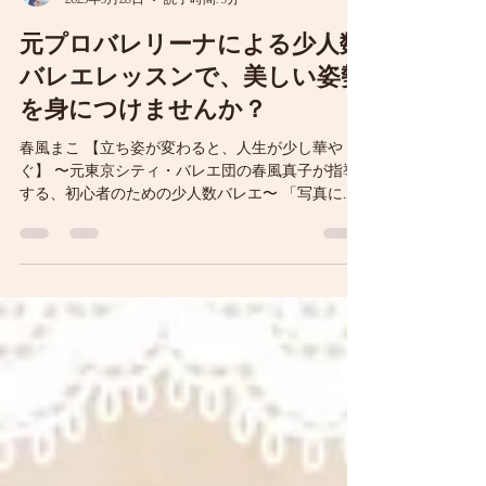
Ken Ogasawara
2025年5月28日
読了時間: 3分
元プロバレリーナによる少人数
バレエレッスンで、美しい姿勢
を身につけませんか？
春風まこ 【立ち姿が変わると、人生が少し華や
ぐ】 〜元東京シティ・バレエ団の春風真子が指導
する、初心者のための少人数バレエ〜 「写真に写
る自分の姿勢が気になる」 「もっと自然に、きれ
いに立てるようになりたい」 「姿勢を整えて、凛
とした雰囲気を手に入れたい」...